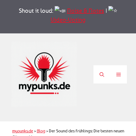
Zum
Shout it loud:
Noise & Notes
|
Inhalt
springen
Video-Voting
Menü
mypunks.de
>
Blog
>
Der Sound des Frühlings: Die besten neuen