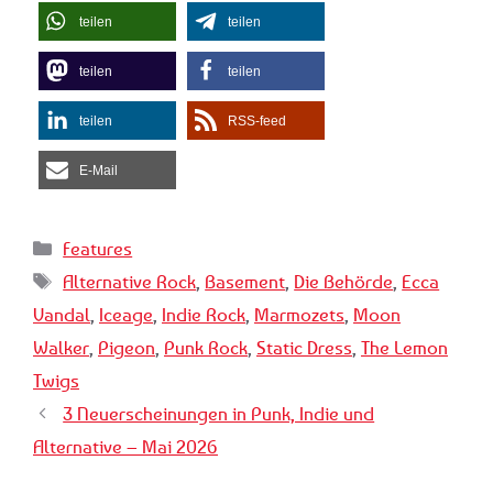
teilen
teilen
teilen
teilen
teilen
RSS-feed
E-Mail
Kategorien
Features
Schlagwörter
Alternative Rock
,
Basement
,
Die Behörde
,
Ecca
Vandal
,
Iceage
,
Indie Rock
,
Marmozets
,
Moon
Walker
,
Pigeon
,
Punk Rock
,
Static Dress
,
The Lemon
Twigs
3 Neuerscheinungen in Punk, Indie und
Alternative – Mai 2026