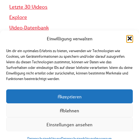
Letzte 30 Videos
Explore
Video-Datenbank
Einwilligung verwalten
Pro Forma
Um dir ein optimales Erlebnis zu bieten, verwenden wir Technologien wie
Cookies, um Geräteinformationen zu speichern und/oder darauf zuzugreifen.
Wenn du diesen Technologien zustimmst, können wir Daten wie das
Impressum
Surfverhalten oder eindeutige IDs auf dieser Website verarbeiten. Wenn du deine
Einwilligung nicht erteilst oder zurückziehst, können bestimmte Merkmale und
Datenschutzerklärung
Funktionen beeinträchtigt werden.
Genutzte KI-Tools
Akzeptieren
Sitemap
Ablehnen
Mastodon
Einstellungen ansehen
© mypunks.de
Datenschutzerklärung
Datenschutzerklärung
Impressum