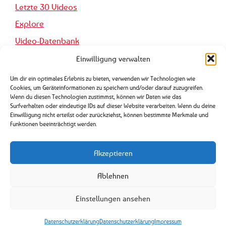
Letzte 30 Videos
Explore
Video-Datenbank
Einwilligung verwalten
Pro Forma
Um dir ein optimales Erlebnis zu bieten, verwenden wir Technologien wie
Cookies, um Geräteinformationen zu speichern und/oder darauf zuzugreifen.
Wenn du diesen Technologien zustimmst, können wir Daten wie das
Impressum
Surfverhalten oder eindeutige IDs auf dieser Website verarbeiten. Wenn du deine
Einwilligung nicht erteilst oder zurückziehst, können bestimmte Merkmale und
Datenschutzerklärung
Funktionen beeinträchtigt werden.
Genutzte KI-Tools
Akzeptieren
Sitemap
Ablehnen
Mastodon
Einstellungen ansehen
© mypunks.de
Datenschutzerklärung
Datenschutzerklärung
Impressum