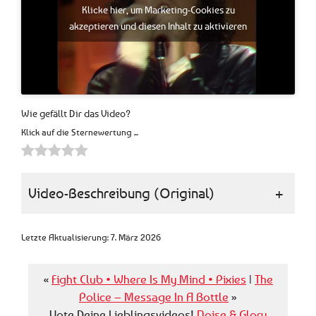
Klicke hier, um Marketing-Cookies zu
akzeptieren und diesen Inhalt zu aktivieren
Wie gefällt Dir das Video?
Klick auf die Sternewertung ...
Video-Beschreibung (Original)
+
Letzte Aktualisierung: 7. März 2026
«
Fight Club • Where Is My Mind • Pixies
|
The
Police – Message In A Bottle
»
Vote Deine Lieblingsvideos!
Noise & Glory