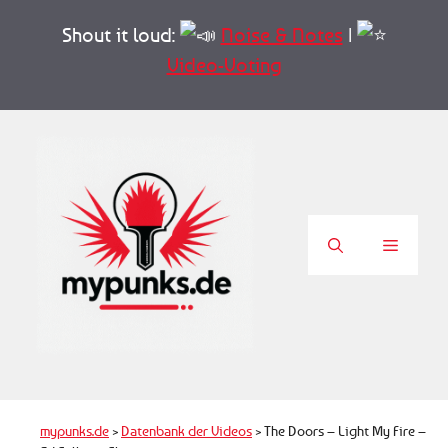
Zum
Shout it loud:
Noise & Notes
|
Inhalt
springen
Video-Voting
Menü
mypunks.de
>
Datenbank der Videos
>
The Doors – Light My Fire –