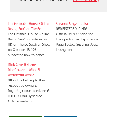
The Animals „House Of The
Suzanne Vega – Luka
Rising Sun“ on The Ed...
REMASTERED IN HD!
The Animals "House Of The
Official Music Video for
Rising Sun" remastered in
Luka performed by Suzanne
HD on The Ed Sullivan Show
Vega. Follow Suzanne Vega:
on October 18, 1964.
Instagram:
Subscribe now to never
https://www.instagram.com
miss an update:
/therealsuzannevega
Nick Cave & Shane
https://ume.lnk.to/EdSulliva
Facebook:
MacGowan – What A
nSubscribe Watch all of The
https://www.facebook.com/
Wonderful World...
Animals performances on
SuzanneVegaFanPage
All rights belong to their
The Ed Sullivan Show
Twitter:
respective owners.
https://youtube.com/watch
https://twitter.com/suzyv
Digitally remastered and AI
?
Website:
Full HD 1080 Upscaled.
v=yxrz00XSOAo&list=PLQ
https://www.suzannevega.c
Official website:
WND5qZhbj1uLKGgGn8-
om #SuzanneVega #Luka
https://www.nickcave.com/
m5uOoS3pYlXt Watch
#Remastered
Facebook:
Motown performances from
https://ncandtbs.lnk.to/Fac