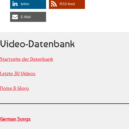
Rottingdean Bazaar Set by
teilen
RSS-feed
Rottingdean…
E-Mail
Video-Datenbank
Startseite der Datenbank
Letzte 30 Videos
Noise & Glory
German Songs