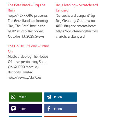
The Beta Band – Dry The
Dry Cleaning – Scratchcard
Rain
Lanyard
http://KEXP.ORG presents
’Scratchcard Lanyard’ by
The Beta Band performing
Dry Cleaning. Out now on
"Dry The Rain" live in the
4AD. Buy and stream here:
KEXP studio. Recorded
https://drycleaning.ffm.to/s
October 13, 2025. Steve
cratchcardlanyard
Mason - Vocals, Guitars
Subscribe to the band's
The House Of Love – Shine
John Maclean - Piano,
YouTube channel here:
On
Sampler, Background
https://www.youtube.com/c
Music video by The House
Vocals Robin Jones - Drums,
hannel/UCYAb_yLdag6D09
Of Love performing Shine
Background Vocals Richard
8es0-agwg/?
On. © 1990 Mercury
Greentree - Bass,
sub_confirmation=1 [
Records Limited
Background Vocals Host:
Watch Dry Cleaning's full
http://vevo.ly/duF0xx
Morgan Chosnyk Audio
KEXP session here:
Engineer: Julian Martlew
https://www.youtube.com/
&…
watch?v=rLppqLxALfQ ] [
Watch the live performance
teilen
teilen
of 'Scratchcard Lanyard'
here:
teilen
teilen
https://youtu.be/zyjuJ6jLsx
A ] Directed by