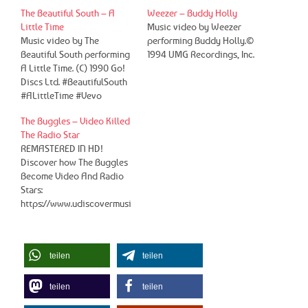
The Beautiful South – A
Weezer – Buddy Holly
Little Time
Music video by Weezer
Music video by The
performing Buddy Holly.©
Beautiful South performing
1994 UMG Recordings, Inc.
A Little Time. (C) 1990 Go!
Discs Ltd. #BeautifulSouth
#ALittleTime #Vevo
The Buggles – Video Killed
The Radio Star
REMASTERED IN HD!
Discover how The Buggles
Become Video And Radio
Stars:
https://www.udiscovermusi
c.com/storie... Listen to
more from The Buggles:
https://buggles.lnk.to/essen
teilen
teilen
tials Click here for more
from The Buggles:
https://buggles.lnk.to/Best
teilen
teilen
Of Music video by The