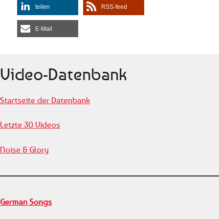
Buggles performing Video
teilen
RSS-feed
Killed The Radio Star. (C)
1979 Island Records Ltd.
E-Mail
#TheBuggles
#VideoKilledTheRadioStar
#Remastered #MTV
Video-Datenbank
Startseite der Datenbank
Letzte 30 Videos
Noise & Glory
German Songs